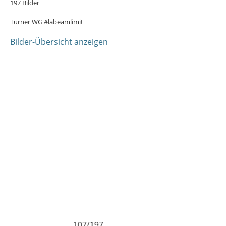
197 Bilder
Turner WG #läbeamlimit
Bilder-Übersicht anzeigen
197
107/197