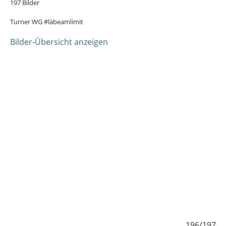
197 Bilder
Turner WG #läbeamlimit
Bilder-Übersicht anzeigen
197
196/197