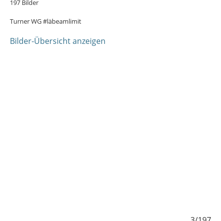
197 Bilder
Turner WG #läbeamlimit
Bilder-Übersicht anzeigen
197
3/197