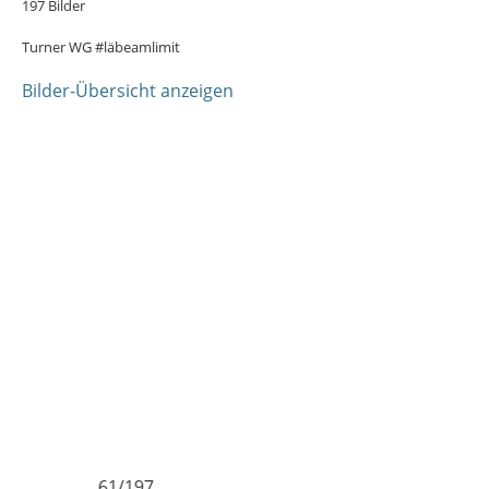
197 Bilder
Turner WG #läbeamlimit
Bilder-Übersicht anzeigen
97
62/197