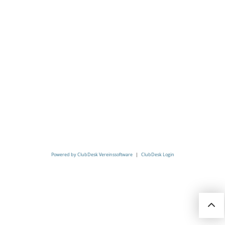
Powered by ClubDesk Vereinssoftware
|
ClubDesk Login